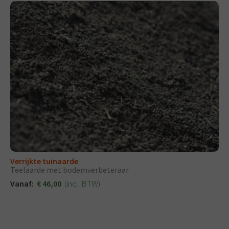
Verrijkte tuinaarde
Teelaarde met bodemverbeteraar
(incl. BTW)
Vanaf:
€ 46,00