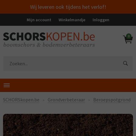
Wij leveren ook tijdens het verlof!
Mijn account
Winkelmandje
Inloggen
0
SCHORSkopen.be
Grondverbeteraar
Beroepspotgrond