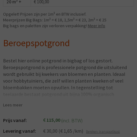
3
20 m
+
€ 100,00
3
Opgelet! Prijzen zijn per 1m
en BTW inclusief.
3
3
3
Meerprijzen Big Bags: 1m
= € 18, 1,5m
= € 23, 2m
= € 25
Big bags en paletten zijn verloren verpakking!
Meer info
Beroepspotgrond
Bestel hier online potgrond in bigbag of los gestort.
Beroepspotgrond is professionele potgrond die uitsluitend
wordt gebruikt bij kwekers van bloemen en planten. Ideaal
voor hobbytuiniers, die zelf willen planten kweken of veel
bloembakken moeten opvullen. In tegenstelling tot
teelaarde
bestaat potgrond uit bijna 100% organisch
materiaal.
Lees meer
Toepassing:
bloembakken, terraspotten, kweekpotten
€
115,00
(incl. BTW)
Prijs vanaf:
Levering vanaf:
€ 30,00 (€ 1,65 /km)
Bereken transportkost