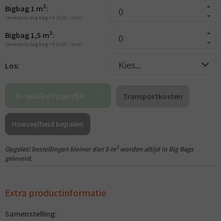
3
Bigbag 1 m
:
(
meerprijs big bag
= € 18,00 / stuk)
3
Bigbag 1,5 m
:
(
meerprijs big bag
= € 23,00 / stuk)
Los:
In winkelmandje
Transportkosten
Hoeveelheid bepalen
3
Opgelet! bestellingen kleiner dan 5 m
worden altijd in Big Bags
geleverd.
Extra productinformatie
Samenstelling: