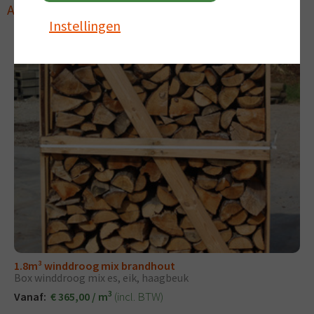
Anderen bekeken ook
Instellingen
1.8m³ winddroog mix brandhout
Box winddroog mix es, eik, haagbeuk
3
(incl. BTW)
Vanaf:
€ 365,00 / m