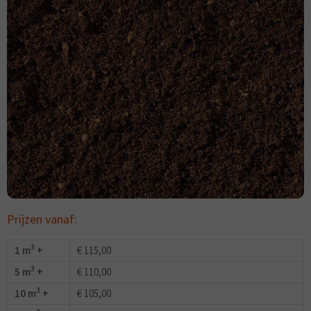
Prijzen vanaf:
3
1 m
+
€ 115,00
3
5 m
+
€ 110,00
3
10 m
+
€ 105,00