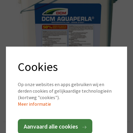
Cookies
Aquapearl
Op onze websites en apps gebruiken wij en
Waterkristallen
derden cookies of gelijkaardige technologieën
(incl. BTW)
Vanaf:
€ 23,95 / 1 kg
(kortweg "cookies").
Meer informatie
Aanvaard alle cookies