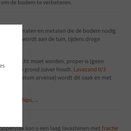
t om de bodem te verbeteren.
nuttige mineralen en metalen die de bodem nodig
ruggeven wordt aan de tuin, tijdens droge
aangebracht moet worden, proper is (geen
es
tast en de grond zuiver houdt.
Lavazand 0/3
art (equisetum arvense) wordt dit vaak en met
 coverchips, ...
ppervlak kan u een laag lavastenen met
fractie