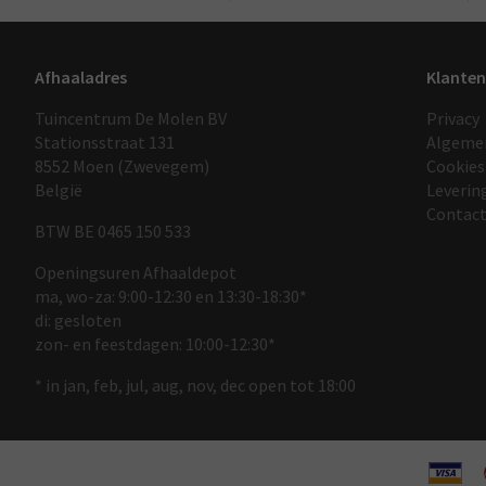
Afhaaladres
Klanten
Tuincentrum De Molen BV
Privacy
Stationsstraat 131
Algeme
8552 Moen (Zwevegem)
Cookies
België
Leverin
Contac
BTW BE 0465 150 533
Openingsuren Afhaaldepot
ma, wo-za: 9:00-12:30 en 13:30-18:30*
di: gesloten
zon- en feestdagen: 10:00-12:30*
* in jan, feb, jul, aug, nov, dec open tot 18:00