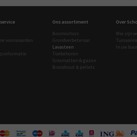
service
Ons assortiment
Over Sch
Boomschors
Wie zijn w
ne voorwaarden
Grondverbeteraar
Tuinaann
Lavasteen
In uw buu
gsinformatie
Toebehoren
t
Grasmatten & gazon
Brandhout & pellets