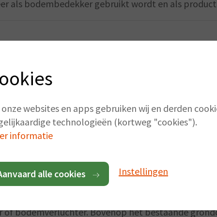
eer als bodembedekker gebruikt wordt en als produc
aaronder het feit dat lava zeer rijk is aan allerlei 
aast houdt lava ook veel vocht vast; vocht dat weer te
ookies
 water besparen.
aats van mulch gebruikt, omdat het slechts éénmaal 
 onze websites en apps gebruiken wij en derden cooki
 gooien), geen schimmels produceert die planten aan
gelijkaardige technologieën (kortweg "cookies").
ijding. Meerbepaald tegen heermoes ofwel paardensta
er informatie
ls bodembedekker overwegen:
houtsnippers, houtschors,
Instellingen
Aanvaard alle cookies
 of bodemverluchter. Bovenop het bestaande grondo