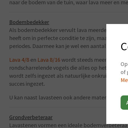
naar de bodem van de tuin, waar lava meer en m
Bodembedekker
Als bodembedekker vervult lava meerdere taken, w
heeft om in perfecte conditie te zijn, maar daarn
C
periodes. Daarmee kan je wel een aantal litertjes
Lava 4/8
en
Lava 8/16
wordt steeds meer in de pl
Op
rondscharrelende vogels die alles op het tuinpad
of 
wordt zelfs ingezet als natuurlijke onkruidbestr
Me
succes ingezet.
U kan naast lavasteen ook andere materialen a
Grondverbeteraar
Lavastenen vormen een ideale bodemverbeteraar