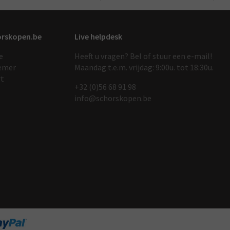
orskopen.be
Live helpdesk
e
Heeft u vragen? Bel of stuur een e-mail!
emer
Maandag t.e.m. vrijdag: 9:00u. tot 18:30u.
rt
+32 (0)56 68 91 9
8
info@schorskopen.be