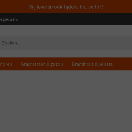
Wij leveren ook tijdens het verlof!
enegouwen.
horen
Grasmatten & gazon
Brandhout & pellets