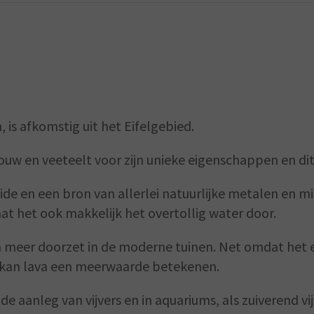
 is afkomstig uit het Eifelgebied.
dbouw en veeteelt voor zijn unieke eigenschappen en d
solide en een bron van allerlei natuurlijke metalen e
aat het ook makkelijk het overtollig water door.
en meer doorzet in de moderne tuinen. Net omdat het e
n kan lava een meerwaarde betekenen.
e aanleg van vijvers en in aquariums, als zuiverend vi