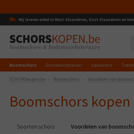
Wij leveren enkel in West-Vlaanderen, Oost-Vlaanderen en H
Boomschors
Grondverbeteraar
Lavasteen
Toebe
SCHORSkopen.be
Boomschors
Voordelen van boomsc
Boomschors kopen
Soorten schors
Voordelen van boomsch