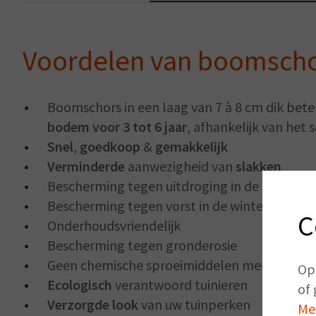
Voordelen van boomsch
Boomschors in een laag van 7 à 8 cm dik bet
bodem voor 3 tot 6 jaar
, afhankelijk van het 
Snel
,
goedkoop
&
gemakkelijk
Verminderde
aanwezigheid van
slakken
Bescherming tegen uitdroging in de zomer
Bescherming tegen vorst in de winter
C
Onderhoudsvriendelijk
Bescherming tegen gronderosie
Geen chemische sproeimiddelen meer nodig
Op
Ecologisch
verantwoord tuinieren
of 
Verzorgde look
van uw tuinperken
Me