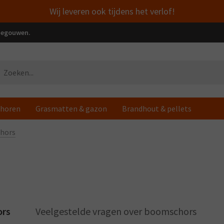
Wij leveren ook tijdens het verlof!
enegouwen.
horen
Grasmatten & gazon
Brandhout & pellets
hors
ors
Veelgestelde vragen over boomschors