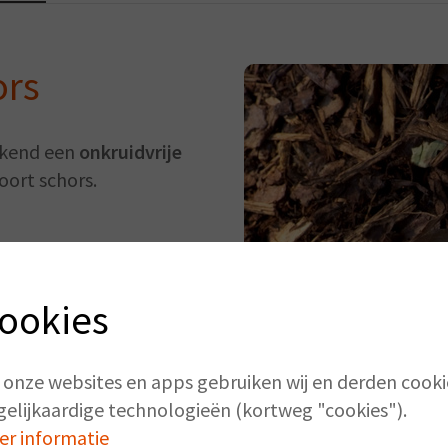
ors
ekend een
onkruidvrije
soort schors.
ookies
 onze websites en apps gebruiken wij en derden cooki
gelijkaardige technologieën (kortweg "cookies").
er informatie