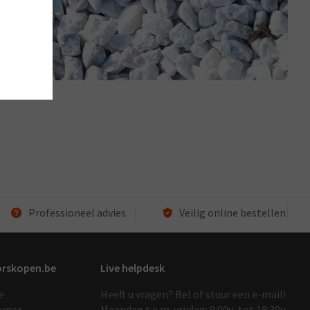
Professioneel advies
Veilig online bestellen
orskopen.be
Live helpdesk
e
Heeft u vragen? Bel of stuur een e-mail!
emer
Maandag t.e.m. vrijdag: 9:00u. tot 18:30u.