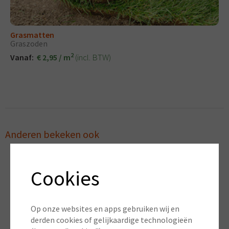
Grasmatten
Graszoden
2
(incl. BTW)
Vanaf:
€ 2,95 / m
Anderen bekeken ook
Cookies
Op onze websites en apps gebruiken wij en
derden cookies of gelijkaardige technologieën