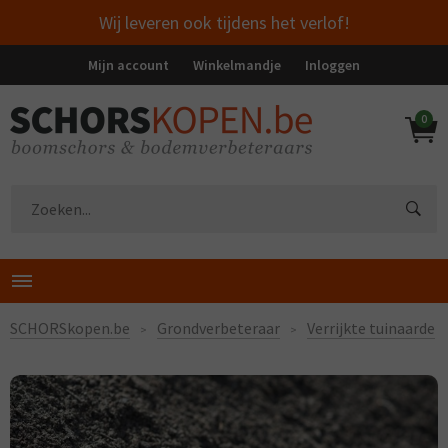
Wij leveren ook tijdens het verlof!
Mijn account
Winkelmandje
Inloggen
0
SCHORSkopen.be
Grondverbeteraar
Verrijkte tuinaarde