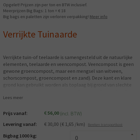
Opgelet! Prijzen zijn per ton en BTW inclusief.
Meerprijzen Big Bags: 1 ton = € 18
Big bags en paletten zijn verloren verpakking!
Meer info
Verrijkte Tuinaarde
Verrijkte tuin-of teelaarde is samengesteld uit de natuurlijke
elementen, teelaarde en veencompost. Veencompost is geen
gewone groencompost, maar een mengsel van witveen,
schorscompost, groencompost en zand). Deze kant en klare
grond kan gebruikt worden als toplaag bij grond van slechte
kwaliteit of om deze te vervangen. Deze verrijkte teelaarde
Lees meer
zorgt voor een betere ontwikkeling van uw groenten of
sierplanten.
€
56,00
(incl. BTW)
Prijs vanaf:
Levering vanaf:
€ 30,00 (€ 1,65 /km)
Bereken transportkost
Bigbag 1000 kg: