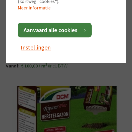
(kortweg "cookies").
Meer informatie
Aanvaard alle cookies
Instellingen
Pinus Maritima 45/80
Franse sierschors
3
(incl. BTW)
Vanaf:
€ 100,00 / m