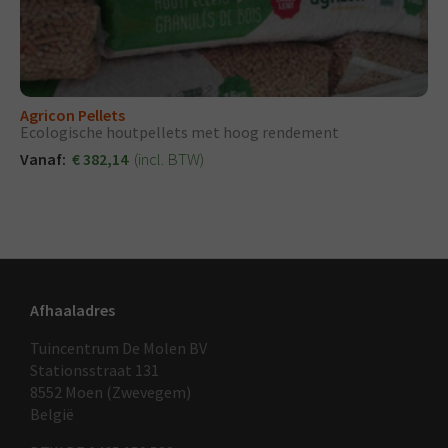
Agricon Pellets
Ecologische houtpellets met hoog rendement
(incl. BTW)
Vanaf:
€ 382,14
Afhaaladres
Tuincentrum De Molen BV
Stationsstraat 131
8552 Moen (Zwevegem)
België