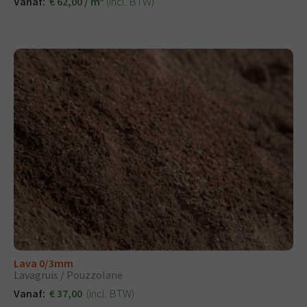
(incl. BTW)
Vanaf:
€ 62,00 / m
Lava 0/3mm
Lavagruis / Pouzzolane
(incl. BTW)
Vanaf:
€ 37,00