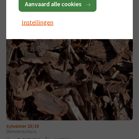
Aanvaard alle cookies
(incl. BTW)
Vanaf:
€ 28,00
Instellingen
Sylvester 25/35
Dennenschors
3