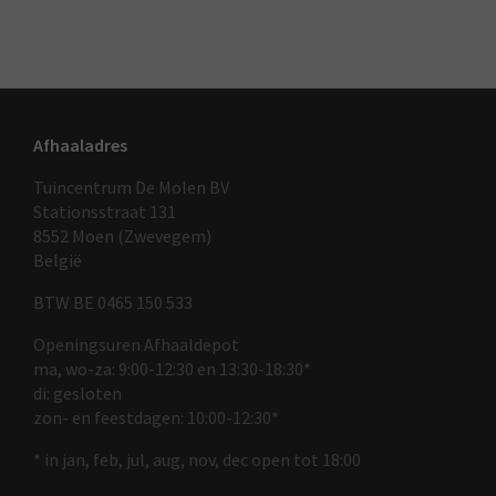
Afhaaladres
Tuincentrum De Molen BV
Stationsstraat 131
8552 Moen (Zwevegem)
België
BTW BE 0465 150 533
Openingsuren Afhaaldepot
ma, wo-za: 9:00-12:30 en 13:30-18:30*
di: gesloten
zon- en feestdagen: 10:00-12:30*
* in jan, feb, jul, aug, nov, dec open tot 18:00