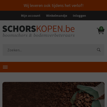
Wij leveren ook tijdens het verlof!
Mijn account
Winkelmandje
Inloggen
0