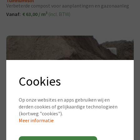
Tuinhumisol
Verbeterde compost voor aanplantingen en gazonaanleg
3
(incl. BTW)
Vanaf:
€ 63,00 / m
Cookies
Op onze websites en apps gebruiken wij en
derden cookies of gelijkaardige technologieën
(kortweg "cookies").
Meer informatie
Teelaarde
Zuivere tuinaarde