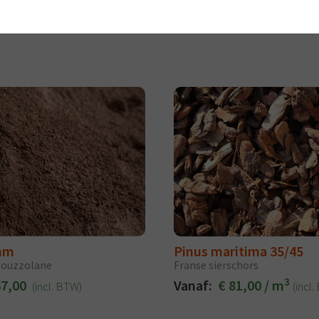
mm
Pinus maritima 35/45
 Pouzzolane
Franse sierschors
3
37,00
Vanaf:
€ 81,00 / m
(incl. BTW)
(incl