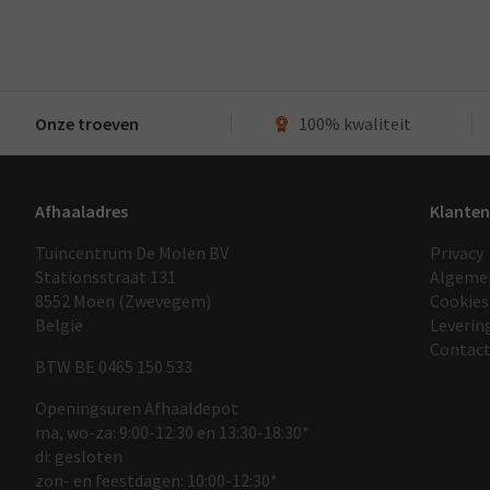
Onze troeven
100% kwaliteit
Afhaaladres
Klanten
Tuincentrum De Molen BV
Privacy
Stationsstraat 131
Algeme
8552 Moen (Zwevegem)
Cookies
België
Leverin
Contac
BTW BE 0465 150 533
Openingsuren Afhaaldepot
ma, wo-za: 9:00-12:30 en 13:30-18:30*
di: gesloten
zon- en feestdagen: 10:00-12:30*