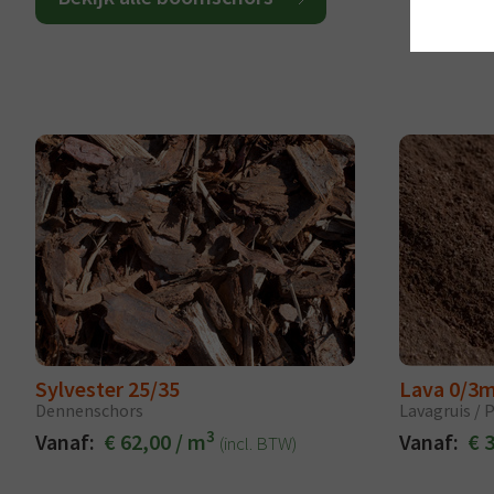
Sylvester 25/35
Lava 0/3
Dennenschors
Lavagruis /
3
Vanaf:
€ 62,00 / m
Vanaf:
€ 
(incl. BTW)