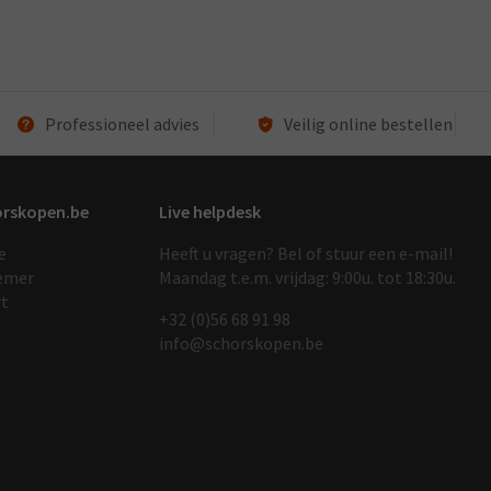
Professioneel advies
Veilig online bestellen
orskopen.be
Live helpdesk
e
Heeft u vragen? Bel of stuur een e-mail!
emer
Maandag t.e.m. vrijdag: 9:00u. tot 18:30u.
rt
+32 (0)56 68 91 9
8
info@schorskopen.be