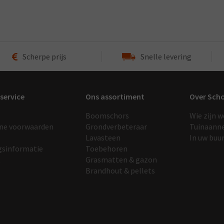
Scherpe prijs
Snelle levering
service
Ons assortiment
Over Sch
Boomschors
Wie zijn w
ne voorwaarden
Grondverbeteraar
Tuinaann
Lavasteen
In uw buu
gsinformatie
Toebehoren
t
Grasmatten & gazon
Brandhout & pellets