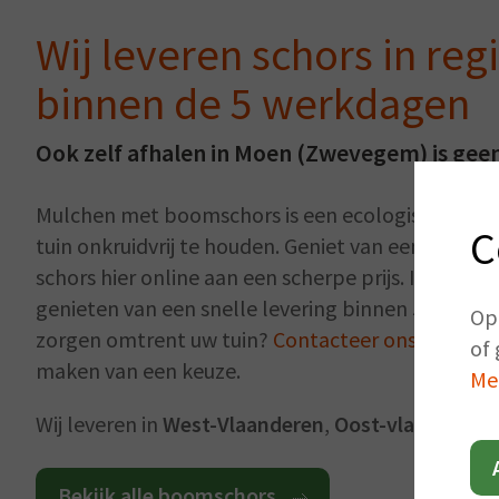
Wij leveren schors in reg
binnen de 5 werkdagen
Ook zelf afhalen in Moen (Zwevegem) is ge
Mulchen met boomschors is een ecologisch ver
C
tuin onkruidvrij te houden. Geniet van een tuin z
schors hier online aan een scherpe prijs. In en ro
genieten van een snelle levering binnen 5 werkda
Op
zorgen omtrent uw tuin?
Contacteer ons
gerust. W
of 
maken van een keuze.
Me
Wij leveren in
West-Vlaanderen
,
Oost-vlaanderen
Bekijk alle boomschors