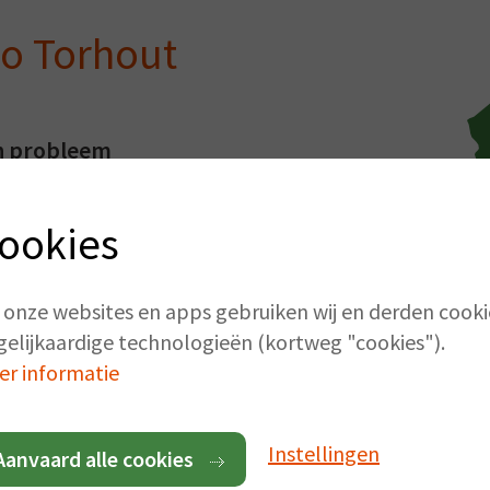
io Torhout
en probleem
antwoorde manier om uw
ookies
onder zorgen! Bestel uw
nd Torhout kan u
gen. Hebt u vragen of
 onze websites en apps gebruiken wij en derden cooki
ij helpen u graag bij het
gelijkaardige technologieën (kortweg "cookies").
er informatie
en
Henegouwen
.
Instellingen
Aanvaard alle cookies