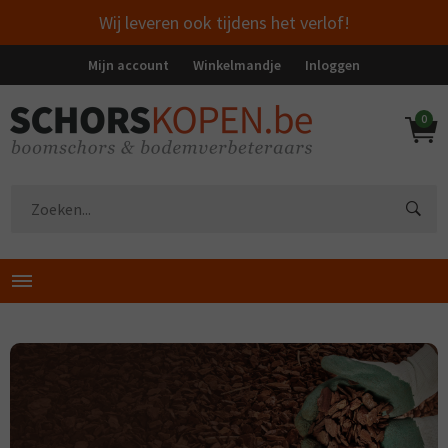
Wij leveren ook tijdens het verlof!
Mijn account
Winkelmandje
Inloggen
0