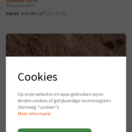
Sylvester 25/35
Dennenschors
3
(incl. BTW)
Vanaf:
€ 62,00 / m
Cookies
Op onze websites en apps gebruiken wij en
derden cookies of gelijkaardige technologieën
(kortweg "cookies").
Meer informatie
Lava 0/3mm
Lavagruis / Pouzzolane