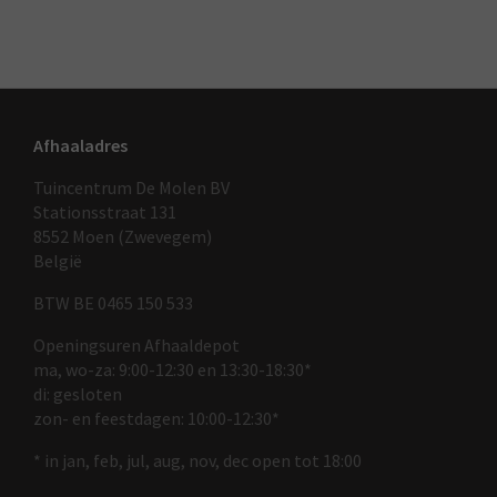
Afhaaladres
Tuincentrum De Molen BV
Stationsstraat 131
8552 Moen (Zwevegem)
België
BTW BE 0465 150 533
Openingsuren Afhaaldepot
ma, wo-za: 9:00-12:30 en 13:30-18:30*
di: gesloten
zon- en feestdagen: 10:00-12:30*
* in jan, feb, jul, aug, nov, dec open tot 18:00