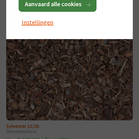
Aanvaard alle cookies
(incl. BTW)
Vanaf:
€ 37,00
Instellingen
Sylvester 15/25
Dennenschors
3