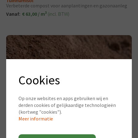
Tuinhumisol
Verbeterde compost voor aanplantingen en gazonaanleg
3
(incl. BTW)
Vanaf:
€ 63,00 / m
Cookies
Op onze websites en apps gebruiken wij en
derden cookies of gelijkaardige technologieën
(kortweg "cookies").
Meer informatie
Lava 0/3mm
Lavagruis / Pouzzolane