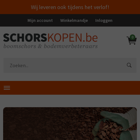
Wij leveren ook tijdens het verlof!
Mijn account
Winkelmandje
Inloggen
0