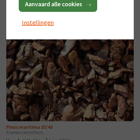
Aanvaard alle cookies
(incl. BTW)
Vanaf:
€ 37,00
Instellingen
Pinus maritima 35/45
Franse sierschors
3