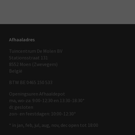
Afhaaladres
Tuincentrum De Molen BV
Stationsstraat 131
8552 Moen (Zwevegem)
België
BTW BE 0465 150 533
Openingsuren Afhaaldepot
ma, wo-za: 9:00-12:30 en 13:30-18:30*
di: gesloten
zon- en feestdagen: 10:00-12:30*
* in jan, feb, jul, aug, nov, dec open tot 18:00