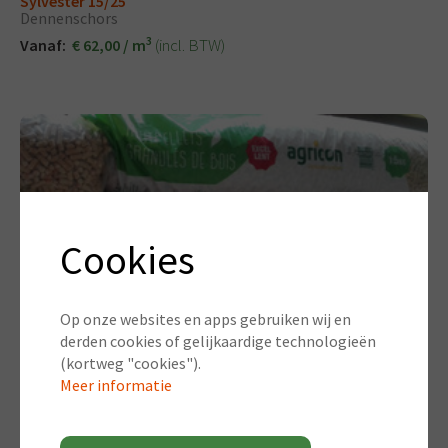
Sylvester 15/25
Dennenschors
3
(incl. BTW)
Vanaf:
€ 62,00 / m
Cookies
Op onze websites en apps gebruiken wij en
derden cookies of gelijkaardige technologieën
(kortweg "cookies").
Meer informatie
Agricon Pellets
Ecologische houtpellets met hoog rendement