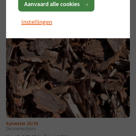
Aanvaard alle cookies
(incl. BTW)
Vanaf:
€ 382,14
Instellingen
Sylvester 25/35
Dennenschors
3