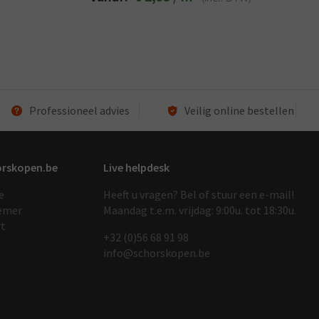
Professioneel advies
Veilig online bestellen
orskopen.be
Live helpdesk
e
Heeft u vragen? Bel of stuur een e-mail!
emer
Maandag t.e.m. vrijdag: 9:00u. tot 18:30u.
rt
+32 (0)56 68 91 9
8
info@schorskopen.be