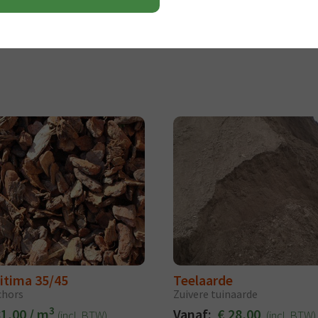
itima 35/45
Teelaarde
chors
Zuivere tuinaarde
3
81,00 / m
Vanaf:
€ 28,00
(incl. BTW)
(incl. BTW)