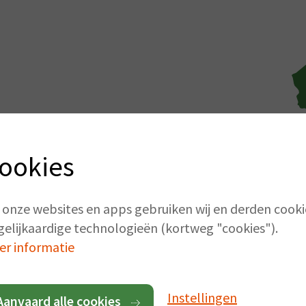
dt u van ecologisch
uin zonder zorgen? Op
ookies
en instant groen gazon?
 onze websites en apps gebruiken wij en derden cooki
gelijkaardige technologieën (kortweg "cookies").
deren
en
Henegouwen
.
er informatie
voor u kunnen
Instellingen
Aanvaard alle cookies