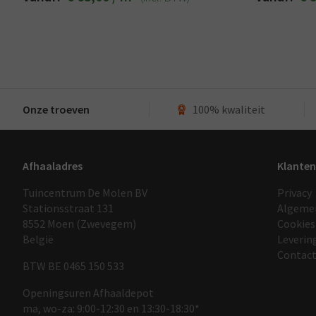
Onze troeven
100% kwaliteit
Afhaaladres
Klanten
Tuincentrum De Molen BV
Privacy
Stationsstraat 131
Algeme
8552 Moen (Zwevegem)
Cookies
België
Leverin
Contac
BTW BE 0465 150 533
Openingsuren Afhaaldepot
ma, wo-za: 9:00-12:30 en 13:30-18:30*