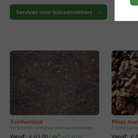
Services voor tuinaannemers
Tuinhumisol
Pinus mar
Verbeterde compost voor aanplantingen en gazonaanleg
Franse siers
3
Vanaf:
€ 63,00 / m
Vanaf:
€ 
(incl. BTW)