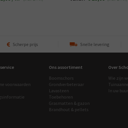
Scherpe prijs
Snelle levering
service
Ons assortiment
Over Sch
Boomschors
Wie zijn w
ne voorwaarden
Grondverbeteraar
Tuinaann
Lavasteen
In uw buu
gsinformatie
Toebehoren
t
Grasmatten & gazon
Brandhout & pellets