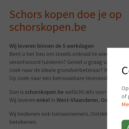
Schors kopen doe je op
schorskopen.be
Wij leveren binnen de 5 werkdagen
Bent u het beu om steeds onkruid te wieden? Hou
verantwoord tuinieren? Geniet u graag van een t
C
zoek naar de ideale grondverbeteraar? Wenst u e
Op zoek naar een betrouwbare leverancier?
Op
Dan is
schorskopen.be
wellicht iets voor u.
of 
Wij leveren
enkel
in
West-Vlaanderen
,
Oost-vlaan
Me
Wij bedienen ook tuinaannemers. Ontdek wat we 
betekenen.