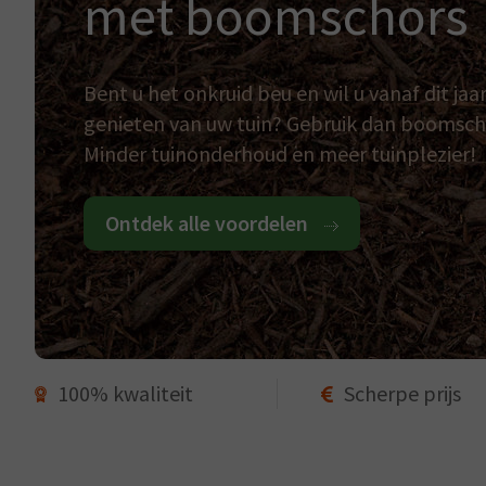
met boomschors
Bent u het onkruid beu en wil u vanaf dit ja
genieten van uw tuin? Gebruik dan boomsch
Minder tuinonderhoud en meer tuinplezier!
Ontdek alle voordelen
100% kwaliteit
Scherpe prijs