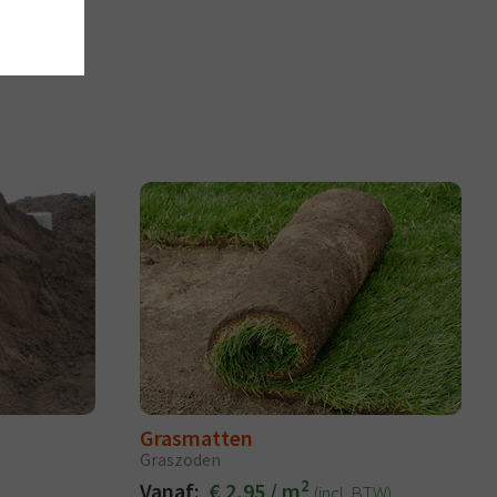
Grasmatten
Graszoden
2
Vanaf:
€ 2,95 / m
(incl. BTW)